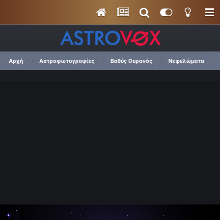
Αρχή
Αστροφωτογραφίες
Βαθύς Ουρανός
Νεφελώματα