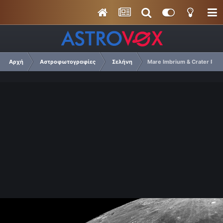
Αρχή
Αστροφωτογραφίες
Σελήνη
Mare Imbrium & Crater Plat