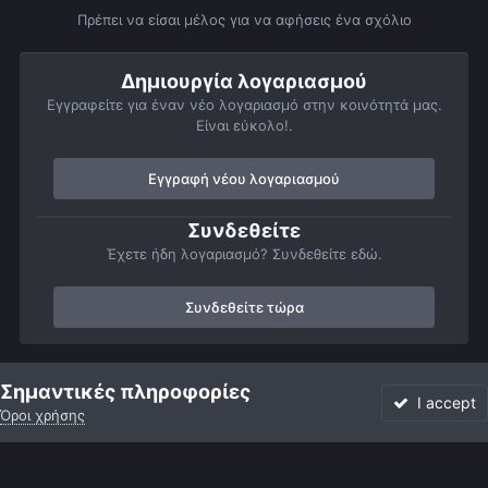
Πρέπει να είσαι μέλος για να αφήσεις ένα σχόλιο
Δημιουργία λογαριασμού
Εγγραφείτε για έναν νέο λογαριασμό στην κοινότητά μας.
Είναι εύκολο!.
Εγγραφή νέου λογαριασμού
Συνδεθείτε
Έχετε ήδη λογαριασμό? Συνδεθείτε εδώ.
Συνδεθείτε τώρα
Αρχή
Αστροφωτογραφίες
Σελήνη
Mare Imbrium & Crater Plat
Σημαντικές πληροφορίες
I accept
Όροι χρήσης
Forum
Αδιάβαστο
Συνδεθείτε
Εγγραφή
More