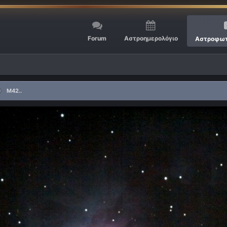
Forum
Αστροημερολόγιο
Αστροφωτ
M42..