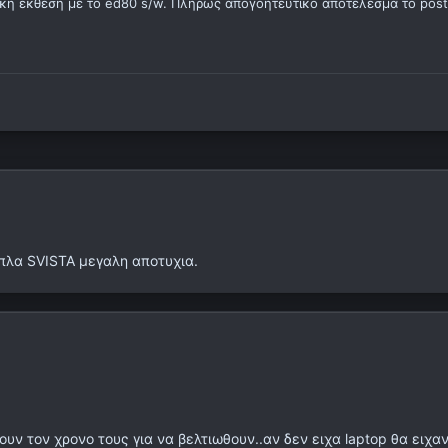
ικη εκθεση με το ed80 s/w. Πληρως απογοητευτικο αποτελεσμα το pos
απλα SVISTA μεγαλη αποτυχια.
υν τον χρονο τους για να βελτιωθουν..αν δεν ειχα laptop θα ειχαν 