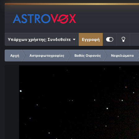
Υπάρχων χρήστης; Συνδεθείτε
Εγγραφή
Αρχή
Αστροφωτογραφίες
Βαθύς Ουρανός
Νεφελώματα