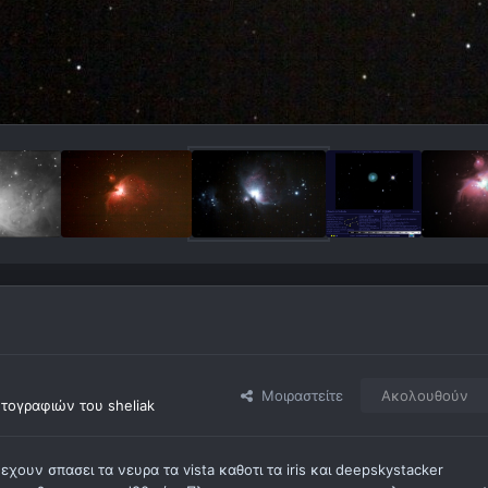
Μοιραστείτε
Ακολουθούν
ογραφιών του sheliak
ουν σπασει τα νευρα τα vista καθοτι τα iris και deepskystacker