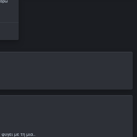
tαρω
φυγει με τη μια..