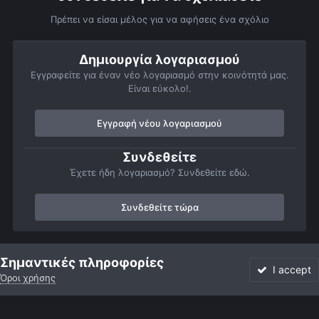
Πρέπει να είσαι μέλος για να αφήσεις ένα σχόλιο
Δημιουργία λογαριασμού
Εγγραφείτε για έναν νέο λογαριασμό στην κοινότητά μας.
Είναι εύκολο!.
Εγγραφή νέου λογαριασμού
Συνδεθείτε
Έχετε ήδη λογαριασμό? Συνδεθείτε εδώ.
Συνδεθείτε τώρα
Αρχή
Αστροφωτογραφίες
Πλανήτες
Δίας
Jupiter 31/05
Σημαντικές πληροφορίες
I accept
Όροι χρήσης
Forum
Αδιάβαστο
Συνδεθείτε
Εγγραφή
More