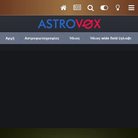
Αρχή
Αστροφωτογραφίες
Ήλιος
Ήλιος wide field (ηλιοβασιλ