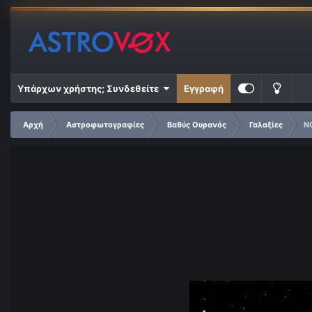
Υπάρχων χρήστης; Συνδεθείτε
Εγγραφή
Αρχή
Αστροφωτογραφίες
Βαθύς Ουρανός
Γαλαξίες
N