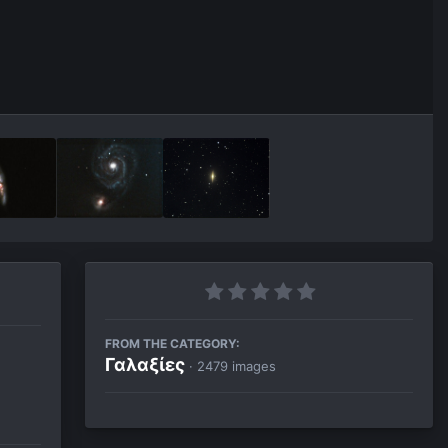
FROM THE CATEGORY:
Γαλαξίες
· 2479 images