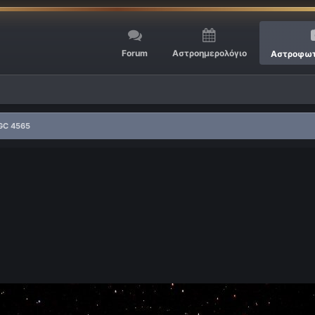
Forum
Αστροημερολόγιο
Αστροφωτ
GC 4565