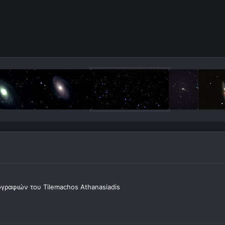
ραφιών του Tilemachos Athanasiadis