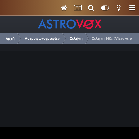
Αρχή
Αστροφωτογραφίες
Σελήνη
Σεληνη 98% (Visac vs ed80