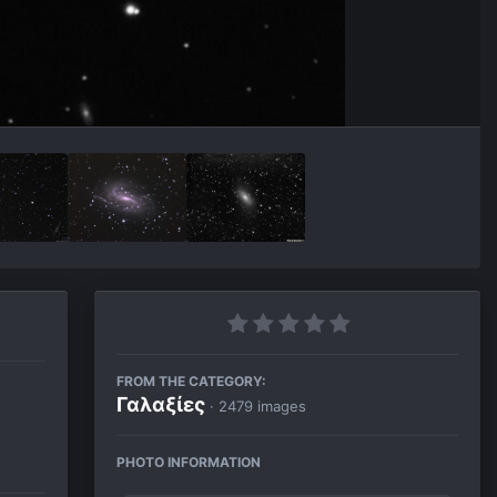
FROM THE CATEGORY:
Γαλαξίες
· 2479 images
PHOTO INFORMATION