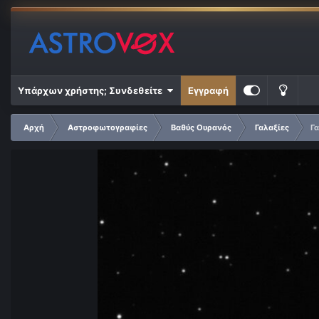
Υπάρχων χρήστης; Συνδεθείτε
Εγγραφή
Αρχή
Αστροφωτογραφίες
Βαθύς Ουρανός
Γαλαξίες
Γα