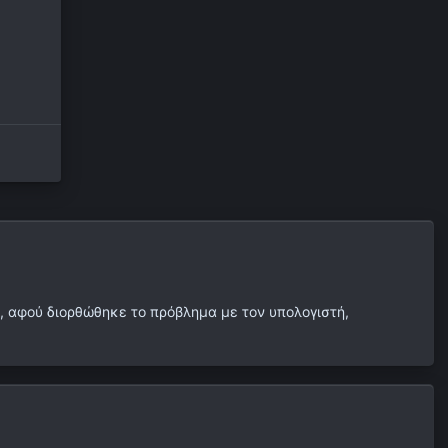
υ, αφού διορθώθηκε το πρόβλημα με τον υπολογιστή,