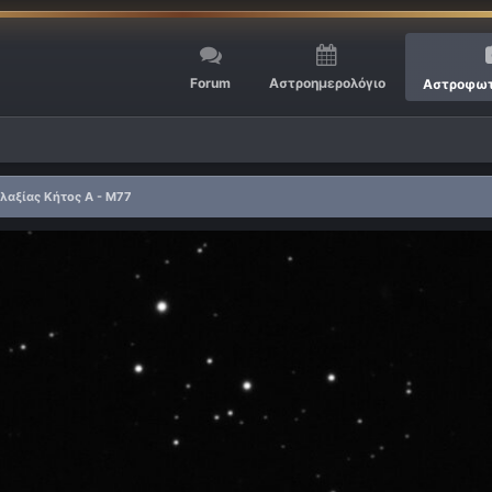
Forum
Αστροημερολόγιο
Αστροφωτ
λαξίας Κήτος Α - Μ77