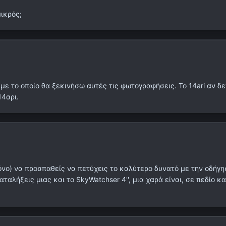
μικρός;
r με το οποίο θα ξεκινήσω αυτές τις φωτογραφήσεις. To 14ari αν δ
14αρι.
ο) να προσπαθείς να πετύχεις το καλύτερο δυνατό με την οδήγησ
αλήξεις μιας και το SkyWatchser 4'', μια χαρά είναι, σε πεδίο και