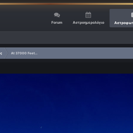
Forum
Αστροημερολόγιο
Αστροφωτ
ες
At 37000 Feet...