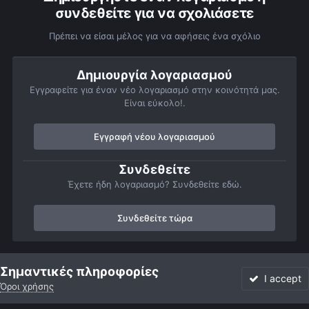
συνδεθείτε για να σχολιάσετε
Πρέπει να είσαι μέλος για να αφήσεις ένα σχόλιο
Δημιουργία λογαριασμού
Εγγραφείτε για έναν νέο λογαριασμό στην κοινότητά μας.
Είναι εύκολο!.
Εγγραφή νέου λογαριασμού
Συνδεθείτε
Έχετε ήδη λογαριασμό? Συνδεθείτε εδώ.
Συνδεθείτε τώρα
Αρχή
Αστροφωτογραφίες
Member Albums
Προσωπικό άλμπο
Σημαντικές πληροφορίες
I accept
Όροι χρήσης
Forum
Αδιάβαστο
Συνδεθείτε
Εγγραφή
More