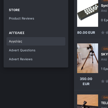
ΟΛ
Syn
STORE
Από
Product Reviews
0 Ερ
80.00 EUR
ΑΓΓΕΛΊΕΣ
Αγγελίες
ΟΛ
Advert Questions
SKY
Advert Reviews
Από
1 Ε
350.00
EUR
ΟΛ
TEL
Από