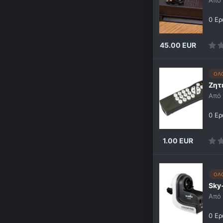
0 Ερ
45.00 EUR
ΟΛ
Ζητ
Από
0 Ερ
1.00 EUR
ΟΛ
Sky
Από
0 Ερ