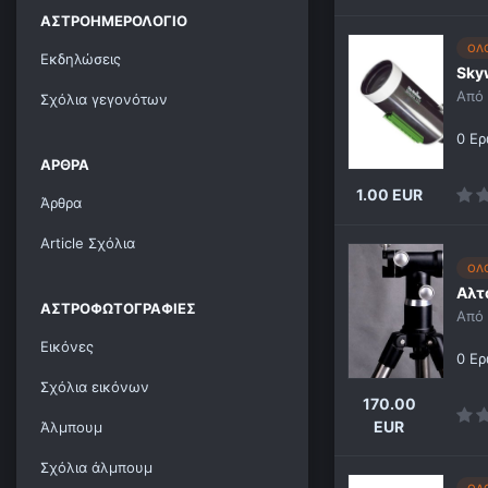
ΑΣΤΡΟΗΜΕΡΟΛΌΓΙΟ
ΟΛ
Εκδηλώσεις
Sky
Από
Σχόλια γεγονότων
0 Ερ
ΆΡΘΡΑ
1.00 EUR
Άρθρα
Article Σχόλια
ΟΛ
Αλτ
ΑΣΤΡΟΦΩΤΟΓΡΑΦΊΕΣ
Από
Εικόνες
0 Ερ
Σχόλια εικόνων
170.00
EUR
Άλμπουμ
Σχόλια άλμπουμ