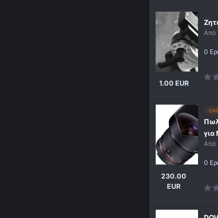
Ζητ
Από
0 Ερ
1.00 EUR
ΟΛ
Πωλ
για 
Από
0 Ερ
230.00
EUR
DOV