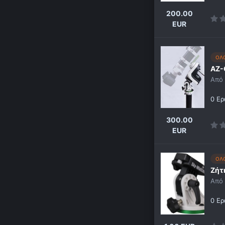
200.00
EUR
ΟΛ
AZ-
Από
0 Ερ
300.00
EUR
ΟΛ
Ζήτ
Από
0 Ερ