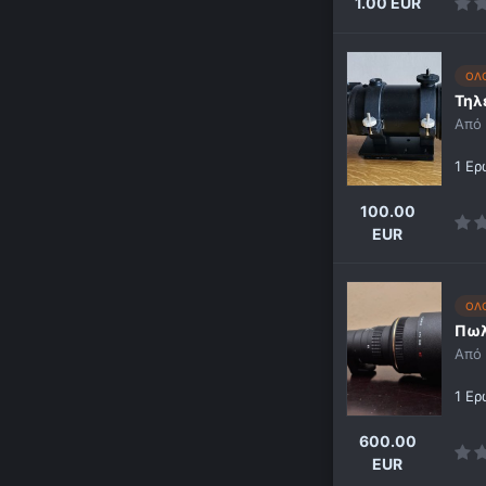
1.00 EUR
ΟΛ
Τηλ
Από
1 Ε
100.00
EUR
ΟΛ
Πωλ
Από
1 Ε
600.00
EUR