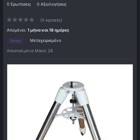
0 Ερωτήσεις
0 Αξιολογήσεις
(0 κριτικές)
Απομένει:
1 μήνα και 18 ημέρες
Μεταχειρισμένο
Ζήτηση
Απεσταλμένα
Μάιος 28