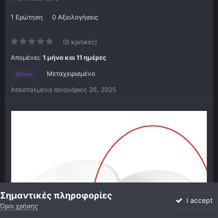
1 Ερώτηση
0 Αξιολογήσεις
(0 κριτικές)
Απομένει:
1 μήνα και 11 ημέρες
Μεταχειρισμένο
Ζήτηση
Απεσταλμένα
Ιανουάριος 26, 2025
Σημαντικές πληροφορίες
I accept
Όροι χρήσης
Forum
Αδιάβαστο
Συνδεθείτε
Εγγραφή
More