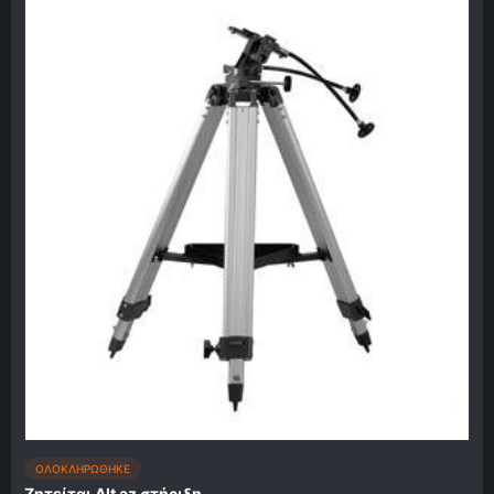
ΟΛΟΚΛΗΡΩΘΗΚΕ
Ζητείται Αlt az στήριξη