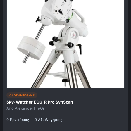
ΟΛΟΚΛΗΡΩΘΗΚΕ
Sky-Watcher EQ6-R Pro SynScan
Από
AlexanderTheGr
0 Ερωτήσεις
0 Αξιολογήσεις