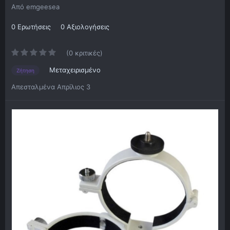
Από
emgeesea
0 Ερωτήσεις
0 Αξιολογήσεις
(0 κριτικές)
Μεταχειρισμένο
Ζήτηση
Απεσταλμένα
Απρίλιος 3