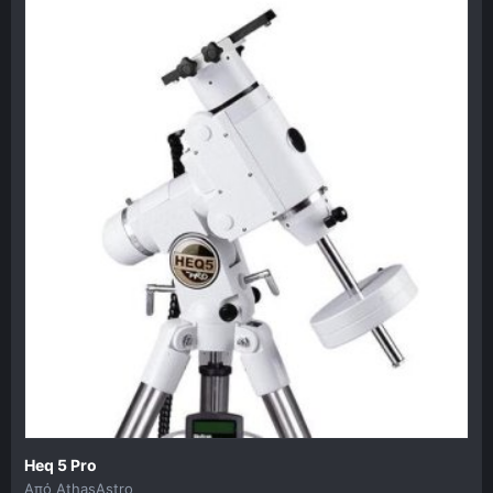
Heq 5 Pro
Από
AthasAstro