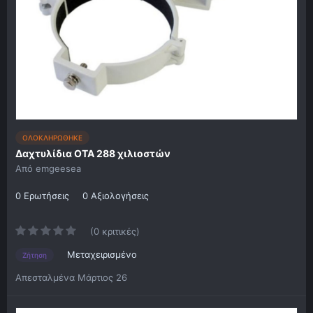
ΟΛΟΚΛΗΡΩΘΗΚΕ
Δαχτυλίδια OTA 288 χιλιοστών
Από
emgeesea
0 Ερωτήσεις
0 Αξιολογήσεις
(0 κριτικές)
Μεταχειρισμένο
Ζήτηση
Απεσταλμένα
Μάρτιος 26