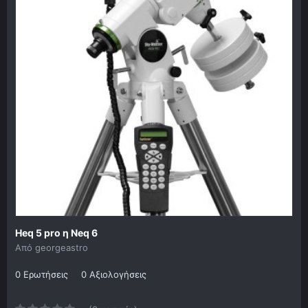
Heq 5 pro η Neq 6
Από
georgeastro
0 Ερωτήσεις
0 Αξιολογήσεις