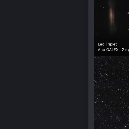
Leo Triplet
Από
GALEX
·
2 σ