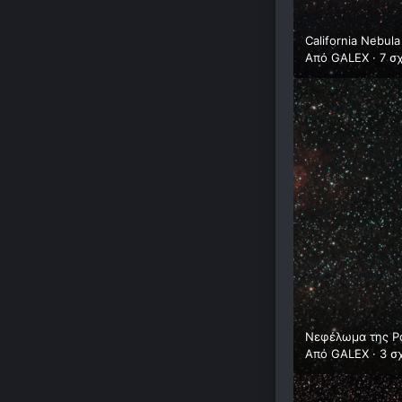
California Nebula
Από
GALEX
·
7 σ
Νεφέλωμα της Ρο
Από
GALEX
·
3 σ