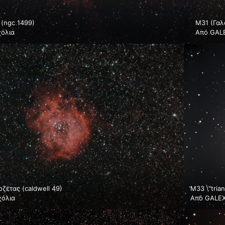
 (ngc 1499)
Μ31 (Γαλ
χόλια
Από
GAL
ζέτας (caldwell 49)
M33 \"tria
χόλια
Από
GALE