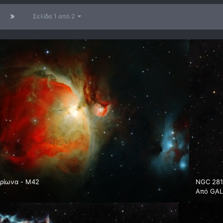
Σελίδα 1 από 2
ρίωνα - Μ42
NGC 281
Από
GAL