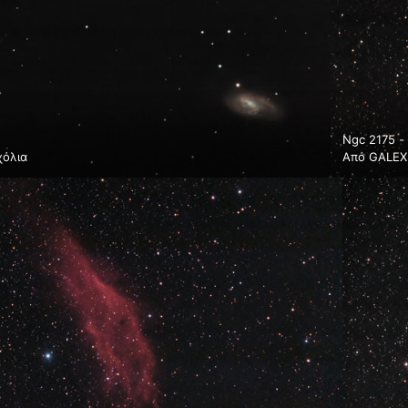
Ngc 2175 -
χόλια
Από
GALEX