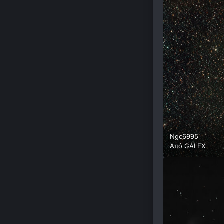
Ngc6995
Από
GALEX