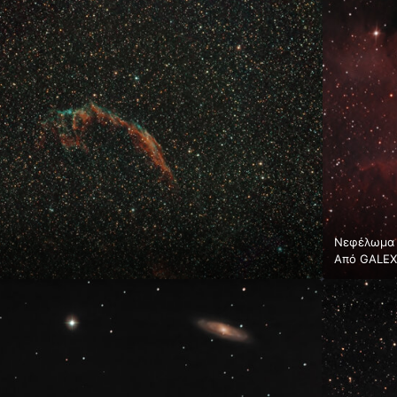
Νεφέλωμα 
Από
GALEX