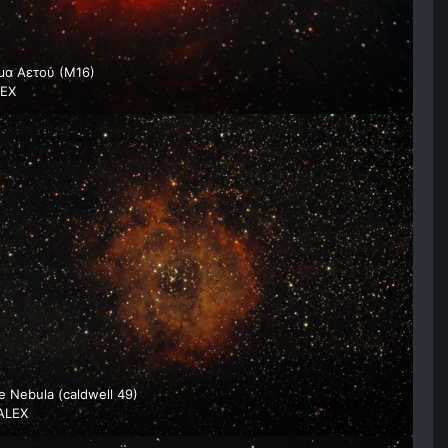
α Αετού (Μ16)
EX
e Nebula (caldwell 49)
ALEX