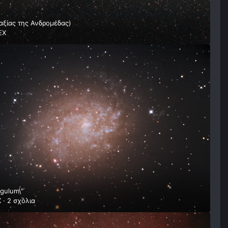
αξίας της Ανδρομέδας)
EX
ngulum\"
X
·
2 σχόλια