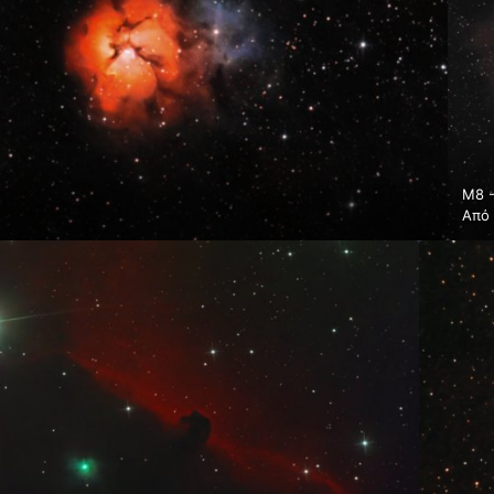
M8 
Απ