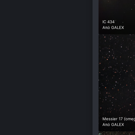
IC 434
Από
GALEX
Messier 17 (ome
Από
GALEX