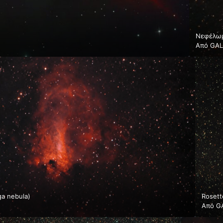
Νεφέλωμ
Από
GAL
ga nebula)
Rosett
Από
G