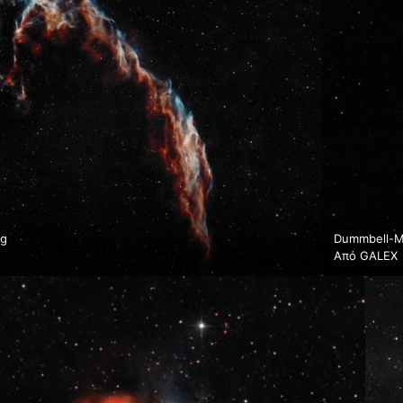
pg
Dummbell-Me
Από
GALEX