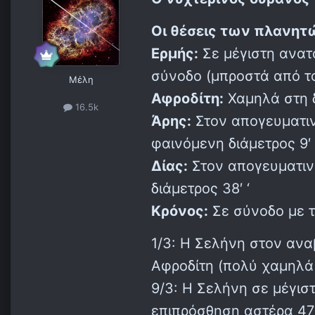
Οι θέσεις των πλανητ
Ερμής:
Σε μέγιστη ανατο
σύνοδο (μπροστά από το
Μέλη
Αφροδίτη:
Χαμηλά στη δ
16.5k
Άρης:
Στον απογευματινό
φαινόμενη διάμετρος 9′ 
Δίας:
Στον απογευματινό
διάμετρος 38′ ‘
Κρόνος:
Σε σύνοδο με τ
1/3: Η Σελήνη στον αν
Αφροδίτη (πολύ χαμηλά
9/3: Η Σελήνη σε μέγισ
επιπρόσθηση αστέρα 47 