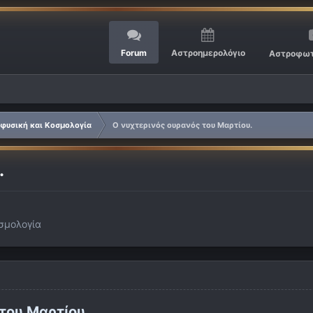
Forum
Αστροημερολόγιο
Αστροφωτ
φυσική και Κοσμολογία
Ο νυχτερινός ουρανός του Μαρτίου.
.
σμολογία
του Μαρτίου.