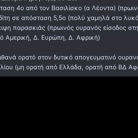
ταση 4ο από τον Βασιλίσκο (α Λέοντα) (πρωι
δίτη σε απόσταση 5,5ο (πολύ χαμηλά στο λυκ
ιψη παρασκιάς (πρωινός ουρανός είσοδος στη
ό Αμερική, Δ. Ευρώπη, Δ. Αφρική)
ιθανά ορατό στον δυτικό απογευματινό ουρανό
λίου (μη ορατή από Ελλάδα, ορατή από ΒΔ Αφρ