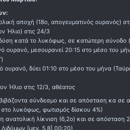
ών:
λική αποχή (18ο, απογευματινός ουρανός) στι
ν Ήλιο) στις 24/3
ύση κατά το λυκόφως, σε κατώτερη σύνοδο (μ
 ουρανό, μεσουρανεί 20:15 στο μέσο του μήνα
‘)
 ουρανό, δύει 01:10 στο μέσο του μήνα (Ταύρ
ον Ήλιο στις 12/3, αθέατος
αβιβάζοντα σύνδεσμο και σε απόσταση κα σε α
 στο λυκόφως, φωτισμός δίσκου 4%)
τη ανατολική λίκνιση (6,2ο) και σε απόσταση 
Διδύμων [μεγ. 5,8] 00:20)