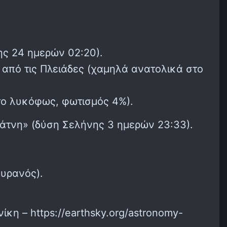
ης 24 ημερών 02:20).
6° από τις Πλειάδες (χαμηλά ανατολικά στο
το λυκόφως, φωτισμός 4%).
«Φάτνη» (δύση Σελήνης 3 ημερών 23:33).
ουρανός).
η – https://earthsky.org/astronomy-