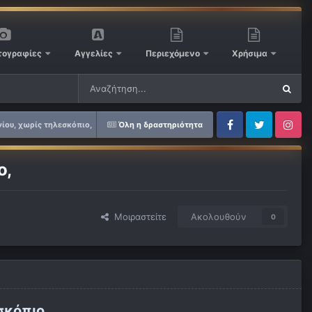
ογραφίες
Αγγελίες
Περιεχόμενο
Χρήσιμα
νίου, χωρίς τηλεσκόπιο,
Όλη η δραστηριότητα
Facebook
Twitter
Instagram
ο,
Μοιραστείτε
Ακολουθούν
0
σκόπιο.