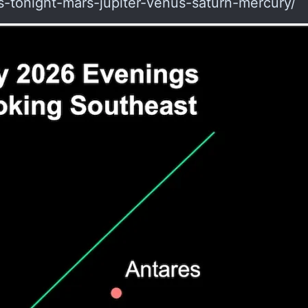
ts-tonight-mars-jupiter-venus-saturn-mercury/