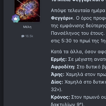
Απόψε τελευταία ημέρα 
Φεγγάρι«
. Ο όρος προ
της εμφάνισης δεύτερης
Μέλη
Πανσέληνος του έτους. 
16.5k
στις 5:30 το πρωί της 1η
Κατά τα άλλα, όσον αφο
Ερμής:
Σε μέγιστη ανατο
Αφροδίτη:
Στο δυτικό β
Άρης:
Χαμηλά στον πρωιν
Δίας:
Χαμηλά στο δυτικό
32»).
Κρόνος:
Στον πρωινό ου
δακτυλίων 9°).