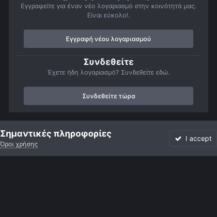
Εγγραφείτε για έναν νέο λογαριασμό στην κοινότητά μας.
Είναι εύκολο!.
Εγγραφή νέου λογαριασμού
Συνδεθείτε
Έχετε ήδη λογαριασμό? Συνδεθείτε εδώ.
Συνδεθείτε τώρα
Αρχή
Αστροφωτογραφίες
Βαθύς Ουρανός
Γαλαξίες
M51
Σημαντικές πληροφορίες
I accept
Όροι χρήσης
Forum
Αδιάβαστο
Συνδεθείτε
Εγγραφή
More
Facebook
Twitter
Instagram
Γλώσσα
Εμφάνιση
Επικοινωνία
Cookies
Powered by Invision Community