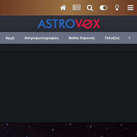
Αρχή
Αστροφωτογραφίες
Βαθύς Ουρανός
Γαλαξίες
M51