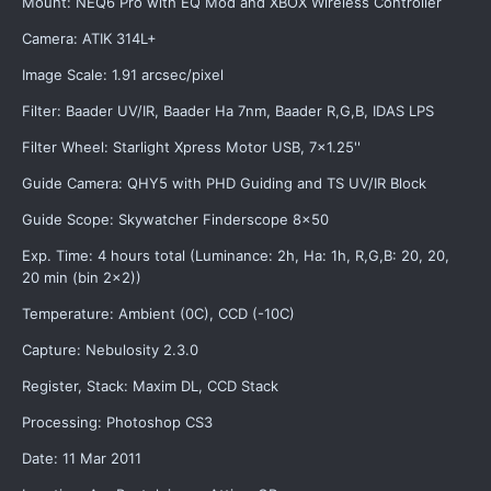
Mount: NEQ6 Pro with EQ Mod and XBOX Wireless Controller
Camera: ATIK 314L+
Image Scale: 1.91 arcsec/pixel
Filter: Baader UV/IR, Baader Ha 7nm, Baader R,G,B, IDAS LPS
Filter Wheel: Starlight Xpress Motor USB, 7x1.25''
Guide Camera: QHY5 with PHD Guiding and TS UV/IR Block
Guide Scope: Skywatcher Finderscope 8x50
Exp. Time: 4 hours total (Luminance: 2h, Ha: 1h, R,G,B: 20, 20,
20 min (bin 2x2))
Temperature: Ambient (0C), CCD (-10C)
Capture: Nebulosity 2.3.0
Register, Stack: Maxim DL, CCD Stack
Processing: Photoshop CS3
Date: 11 Mar 2011