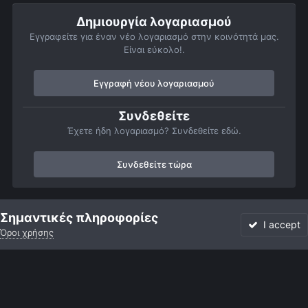
Δημιουργία λογαριασμού
Εγγραφείτε για έναν νέο λογαριασμό στην κοινότητά μας.
Είναι εύκολο!.
Εγγραφή νέου λογαριασμού
Συνδεθείτε
Έχετε ήδη λογαριασμό? Συνδεθείτε εδώ.
Συνδεθείτε τώρα
Αρχή
Αστροφωτογραφίες
Member Albums
Προσωπικό άλμπο
Σημαντικές πληροφορίες
I accept
Όροι χρήσης
Forum
Αδιάβαστο
Συνδεθείτε
Εγγραφή
More
Facebook
Twitter
Instagram
Γλώσσα
Εμφάνιση
Επικοινωνία
Cookies
Powered by Invision Community