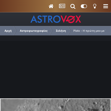
Αρχή
Αστροφωτογραφίες
Σελήνη
Plato - Η πρώτη μου με We