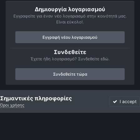
Δημιουργία λογαριασμού
Εγγραφείτε για έναν νέο λογαριασμό στην κοινότητά μας.
Είναι εύκολο!.
Εγγραφή νέου λογαριασμού
Συνδεθείτε
Έχετε ήδη λογαριασμό? Συνδεθείτε εδώ.
Συνδεθείτε τώρα
Αρχή
Αστροφωτογραφίες
Σελήνη
Plato - Η πρώτη μου με We
Σημαντικές πληροφορίες
I accept
Όροι χρήσης
Forum
Αδιάβαστο
Συνδεθείτε
Εγγραφή
More
Facebook
Twitter
Instagram
Γλώσσα
Εμφάνιση
Επικοινωνία
Cookies
Powered by Invision Community