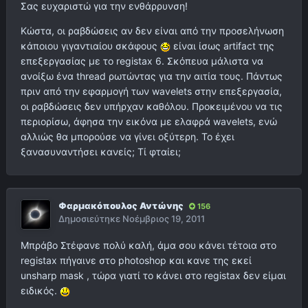
Σας ευχαριστώ για την ενθάρρυνση!
Κώστα, οι ραβδώσεις αν δεν είναι από την προσελήνωση
κάποιου γιγαντιαίου σκάφους
είναι ίσως artifact της
επεξεργασίας με το registax 6. Σκόπευα μάλιστα να
ανοίξω ένα thread ρωτώντας για την αιτία τους. Πάντως
πριν από την εφαρμογή των wavelets στην επεξεργασία,
οι ραβδώσεις δεν υπήρχαν καθόλου. Προκειμένου να τις
περιορίσω, άφησα την εικόνα με ελαφρά wavelets, ενώ
αλλιώς θα μπορούσε να γίνει οξύτερη. Το έχει
ξανασυναντήσει κανείς; Τί φταίει;
Φαρμακόπουλος Αντώνης
156
Δημοσιεύτηκε
Νοέμβριος 19, 2011
Μπράβο Στέφανε πολύ καλή, άμα σου κάνει τέτοια στο
registax πήγαινε στο photoshop και κανε της εκεί
unsharp mask , τώρα γιατί το κάνει στο registax δεν είμαι
ειδικός.