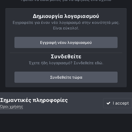
Δημιουργία λογαριασμού
Εγγραφείτε για έναν νέο λογαριασμό στην κοινότητά μας.
Είναι εύκολο!.
Εγγραφή νέου λογαριασμού
Συνδεθείτε
Έχετε ήδη λογαριασμό? Συνδεθείτε εδώ.
Συνδεθείτε τώρα
Αρχή
Αστροφωτογραφίες
Πλανήτες
Πλανητικές Συναντήσεις
Σημαντικές πληροφορίες
I accept
Όροι χρήσης
Forum
Αδιάβαστο
Συνδεθείτε
Εγγραφή
More
Facebook
Twitter
Instagram