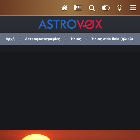
Αρχή
Αστροφωτογραφίες
Ήλιος
Ήλιος wide field (ηλιοβασιλ