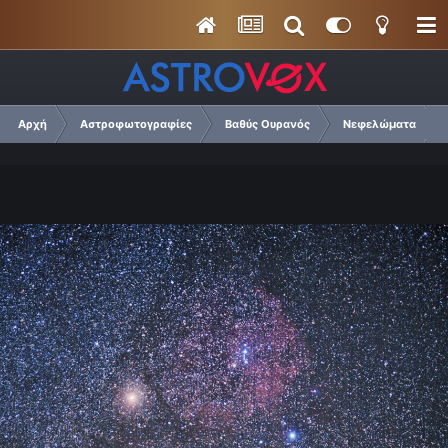
Αρχή
Αστροφωτογραφίες
Βαθύς Ουρανός
Νεφελώματα