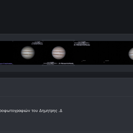
ροφωτογραφιών του Δημητρης .Δ