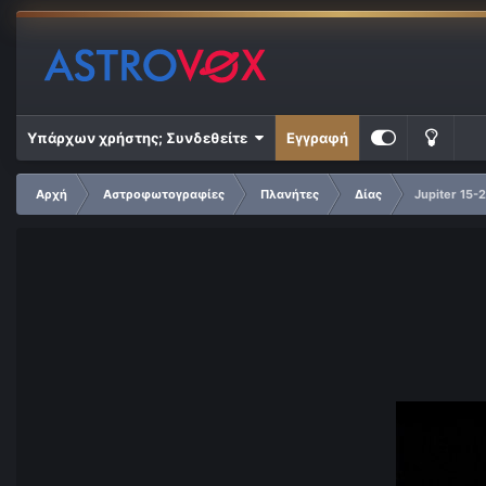
Υπάρχων χρήστης; Συνδεθείτε
Εγγραφή
Αρχή
Αστροφωτογραφίες
Πλανήτες
Δίας
Jupiter 15-