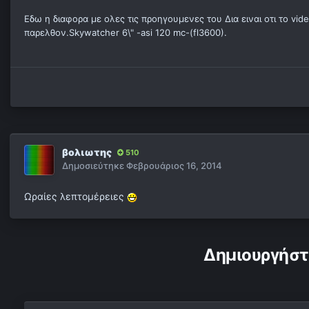
Εδω η διαφορα με ολες τις προηγουμενες του Δια ειναι οτι το vid
παρελθον.Skywatcher 6\" -asi 120 mc-(fl3600).
βολιωτης
510
Δημοσιεύτηκε
Φεβρουάριος 16, 2014
Ωραίες λεπτομέρειες
Δημιουργήστ