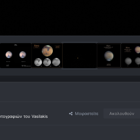
Μοιραστείτε
Ακολουθούν
ογραφιών του Vasilakis