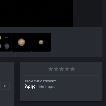
FROM THE CATEGORY:
Άρης
0
· 459 images