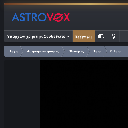
Υπάρχων χρήστης; Συνδεθείτε
Εγγραφή
Αρχή
Αστροφωτογραφίες
Πλανήτες
Άρης
Ο Αρης