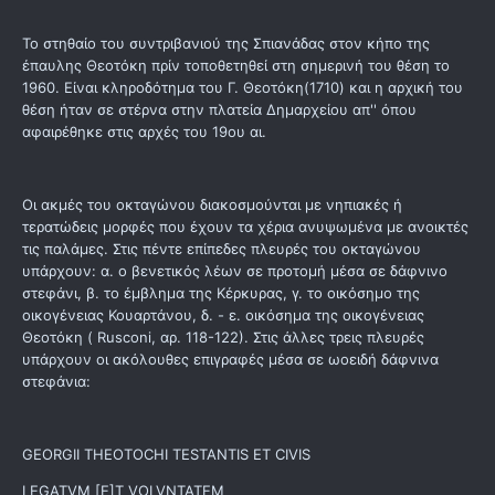
Το στηθαίο του συντριβανιού της Σπιανάδας στον κήπο της
έπαυλης Θεοτόκη πρίν τοποθετηθεί στη σημερινή του θέση το
1960. Είναι κληροδότημα του Γ. Θεοτόκη(1710) και η αρχική του
θέση ήταν σε στέρνα στην πλατεία Δημαρχείου απ'' όπου
αφαιρέθηκε στις αρχές του 19ου αι.
Οι ακμές του οκταγώνου διακοσμούνται με νηπιακές ή
τερατώδεις μορφές που έχουν τα χέρια ανυψωμένα με ανοικτές
τις παλάμες. Στις πέντε επίπεδες πλευρές του οκταγώνου
υπάρχουν: α. ο βενετικός λέων σε προτομή μέσα σε δάφνινο
στεφάνι, β. το έμβλημα της Κέρκυρας, γ. το οικόσημο της
οικογένειας Κουαρτάνου, δ. - ε. οικόσημα της οικογένειας
Θεοτόκη ( Rusconi, αρ. 118-122). Στις άλλες τρεις πλευρές
υπάρχουν οι ακόλουθες επιγραφές μέσα σε ωοειδή δάφνινα
στεφάνια:
GEORGII THEOTOCHI TESTANTIS ET CIVIS
LEGATVM [E]T VOLVNTATEM