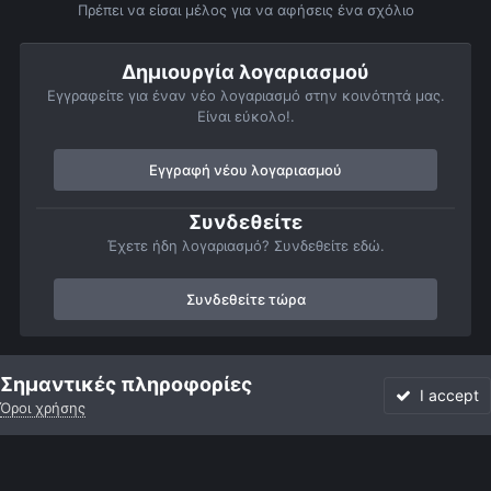
Πρέπει να είσαι μέλος για να αφήσεις ένα σχόλιο
Δημιουργία λογαριασμού
Εγγραφείτε για έναν νέο λογαριασμό στην κοινότητά μας.
Είναι εύκολο!.
Εγγραφή νέου λογαριασμού
Συνδεθείτε
Έχετε ήδη λογαριασμό? Συνδεθείτε εδώ.
Συνδεθείτε τώρα
Αρχή
Αστροφωτογραφίες
Member Albums
Προσωπικό άμπουμ
Σημαντικές πληροφορίες
I accept
Όροι χρήσης
Forum
Αδιάβαστο
Συνδεθείτε
Εγγραφή
More
Facebook
Twitter
Instagram