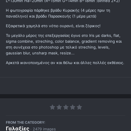
L~130min Ha~20min (R~15min G~14min B~18min :binned 2x2)
H φωτογραφία πάρθηκε βράδυ Κυριακής (4 μέρες πριν τη
πανσέληνο) και βράδυ Παρασκευής (1 μέρα μετά)
Εξαιρετικά χαμηλά στο νότιο ουρανό, είναι ζόρικος!
Το μεγάλο μέρος της επεξεργασίας έγινε στο Iris με darks, flat,
sigma combine, streching, color balance, gradient removing και
στη συνέχεια στο photoshop με τελικό streching, levels,
gaussian blur, unsharp mask, resize...
Aρκετά ικανοποιημένος αν και θέλω και άλλες πολλές εκθέσεις.
FROM THE CATEGORY:
Γαλαξίες
· 2479 images