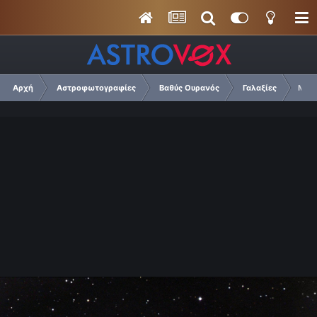
Αρχή
Αστροφωτογραφίες
Βαθύς Ουρανός
Γαλαξίες
M83