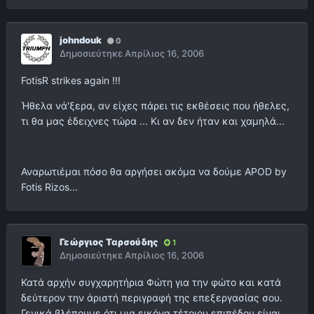
johndouk
0
Δημοσιεύτηκε
Απρίλιος 16, 2006
FotisR strikes again !!!
Ήθελα νά'ξερα, αν είχες πάρει τις εκθέσεις που ήθελες,
τι θα μας έδειχνες τώρα ... Kι αν δεν ήταν και χαμηλά...
Αναρωτιέμαι πόσο θα αργήσει ακόμα να δούμε APOD by
Fotis Rizos...
Γεώργιος Ταρσούδης
1
Δημοσιεύτηκε
Απρίλιος 16, 2006
Κατά αρχήν συγχαρητήρια Φώτη για την φώτο και κατά
δεύτερον την άριστή περιγραφή της επεξεργασίας σου.
Γενικά βλέπουμε ότι μια εικόνα τέτοιου επιπέδου είναι