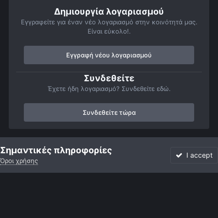
Δημιουργία λογαριασμού
Εγγραφείτε για έναν νέο λογαριασμό στην κοινότητά μας.
Είναι εύκολο!.
Εγγραφή νέου λογαριασμού
Συνδεθείτε
Έχετε ήδη λογαριασμό? Συνδεθείτε εδώ.
Συνδεθείτε τώρα
Αρχή
Αστροφωτογραφίες
Βαθύς Ουρανός
Γαλαξίες
M10
Σημαντικές πληροφορίες
I accept
Όροι χρήσης
Forum
Αδιάβαστο
Συνδεθείτε
Εγγραφή
More
Facebook
Twitter
Instagram
Γλώσσα
Εμφάνιση
Επικοινωνία
Cookies
Powered by Invision Community