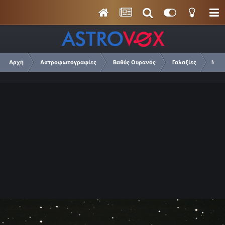
Αρχή
Αστροφωτογραφίες
Βαθύς Ουρανός
Γαλαξίες
M10