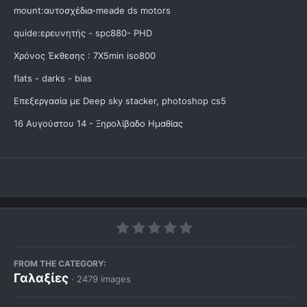
mount:αυτοσχέδια-meade ds motors
quide:ερευνητής - spc880- PHD
Χρόνος Έκθεσης : 7X5min iso800
flats - darks - bias
Επεξεργασία με Deep sky stacker, photoshop cs5
16 Αυγούστου 14 - Ξηρολίβαδο Ημαθίας
FROM THE CATEGORY:
Γαλαξίες
· 2479 images