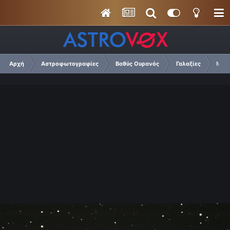
Αρχή
Αστροφωτογραφίες
Βαθύς Ουρανός
Γαλαξίες
M10