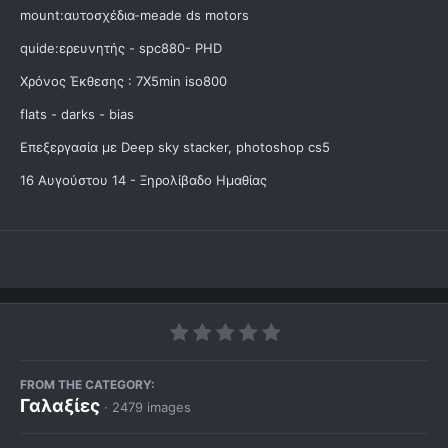
mount:αυτοσχέδια-meade ds motors
quide:ερευνητής - spc880- PHD
Χρόνος Έκθεσης : 7X5min iso800
flats - darks - bias
Επεξεργασία με Deep sky stacker, photoshop cs5
16 Αυγούστου 14 - Ξηρολίβαδο Ημαθίας
FROM THE CATEGORY:
Γαλαξίες
· 2479 images