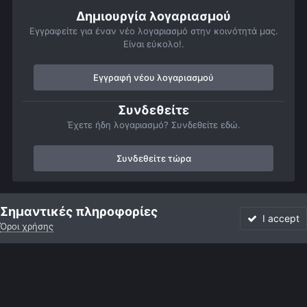
Δημιουργία λογαριασμού
Εγγραφείτε για έναν νέο λογαριασμό στην κοινότητά μας.
Είναι εύκολο!.
Εγγραφή νέου λογαριασμού
Συνδεθείτε
Έχετε ήδη λογαριασμό? Συνδεθείτε εδώ.
Συνδεθείτε τώρα
Αρχή
Αστροφωτογραφίες
Βαθύς Ουρανός
Γαλαξίες
M10
Σημαντικές πληροφορίες
I accept
Όροι χρήσης
Forum
Αδιάβαστο
Συνδεθείτε
Εγγραφή
More
Facebook
Twitter
Instagram
Γλώσσα
Εμφάνιση
Επικοινωνία
Cookies
Powered by Invision Community