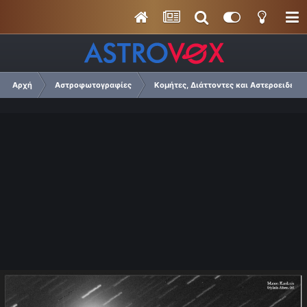
Αρχή
Αστροφωτογραφίες
Κομήτες, Διάττοντες και Αστεροειδείς