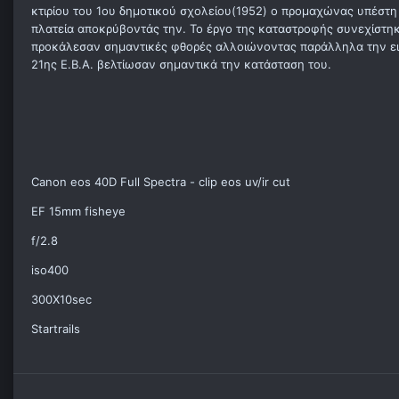
κτιρίου του 1ου δημοτικού σχολείου(1952) ο προμαχώνας υπέστ
πλατεία αποκρύβοντάς την. Το έργο της καταστροφής συνεχίστη
προκάλεσαν σημαντικές φθορές αλλοιώνοντας παράλληλα την εικ
21ης Ε.Β.Α. βελτίωσαν σημαντικά την κατάσταση του.
Canon eos 40D Full Spectra - clip eos uv/ir cut
EF 15mm fisheye
f/2.8
iso400
300X10sec
Startrails