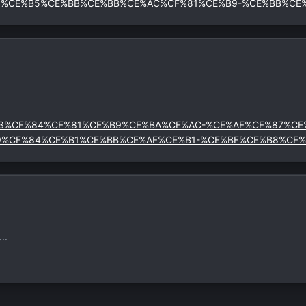
4%CE%B5%CE%BB%CE%BB%CE%AC%CF%81%CE%B9-%CE%BB%CE
%B1%CF%83%CF%84%CF%81%CE%B9%CE%BA%CE%AC-%CE%AF%CF%87
9%CF%84%CE%B1%CE%BB%CE%AF%CE%B1-%CE%BF%CE%B8%CF%
..