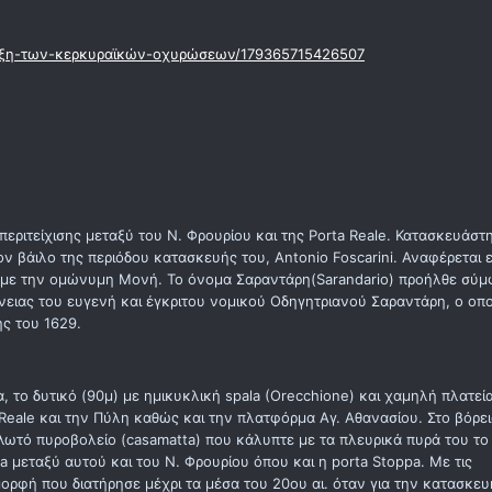
ειξη-των-κερκυραϊκών-οχυρώσεων/179365715426507
εριτείχισης μεταξύ του Ν. Φρουρίου και της Porta Reale. Κατασκευάστ
ον βάιλο της περιόδου κατασκευής του, Antonio Foscarini. Αναφέρεται ε
υ με την ομώνυμη Μονή. Το όνομα Σαραντάρη(Sarandario) προήλθε σύ
ένειας του ευγενή και έγκριτου νομικού Οδηγητριανού Σαραντάρη, ο οπ
ς του 1629.
 το δυτικό (90μ) με ημικυκλική spala (Orecchione) και χαμηλή πλατεί
 Reale και την Πύλη καθώς και την πλατφόρμα Αγ. Αθανασίου. Στο βόρε
ολωτό πυροβολείο (casamatta) που κάλυπτε με τα πλευρικά πυρά του το
 μεταξύ αυτού και του Ν. Φρουρίου όπου και η porta Stoppa. Με τις
ρφή που διατήρησε μέχρι τα μέσα του 20ου αι. όταν για την κατασκευ