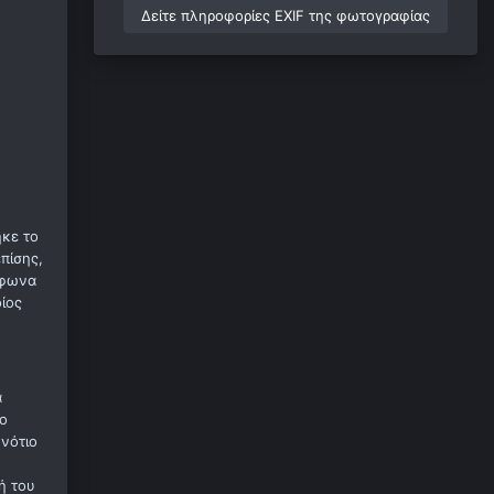
Δείτε πληροφορίες EXIF της φωτογραφίας
ηκε το
πίσης,
μφωνα
οίος
α
ιο
 νότιο
ή του