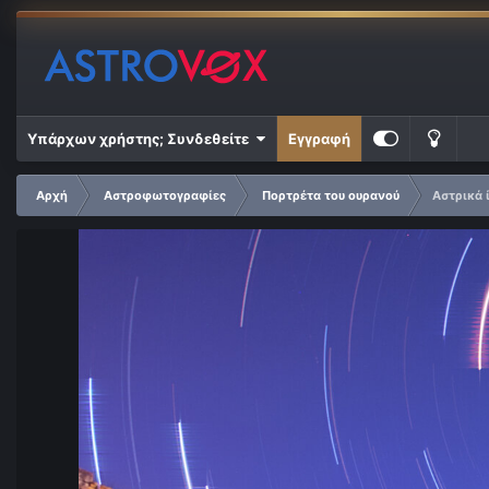
Υπάρχων χρήστης; Συνδεθείτε
Εγγραφή
Αρχή
Αστροφωτογραφίες
Πορτρέτα του ουρανού
Αστρικά 