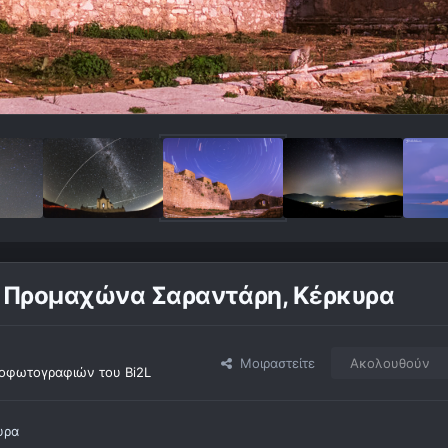
ου Προμαχώνα Σαραντάρη, Κέρκυρα
Μοιραστείτε
Ακολουθούν
οφωτογραφιών του Bi2L
υρα