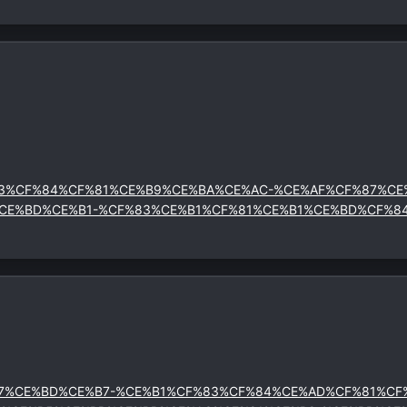
%B1%CF%83%CF%84%CF%81%CE%B9%CE%BA%CE%AC-%CE%AF%CF%87
CE%BD%CE%B1-%CF%83%CE%B1%CF%81%CE%B1%CE%BD%CF%8
%AF%CF%87%CE%BD%CE%B7-%CE%B1%CF%83%CF%84%CE%AD%CF%81