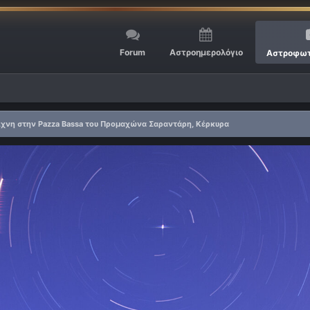
Forum
Αστροημερολόγιο
Αστροφωτ
ίχνη στην Pazza Bassa του Προμαχώνα Σαραντάρη, Κέρκυρα