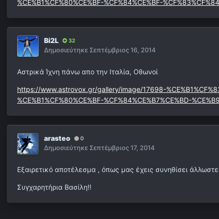
%CE%B1%CF%80%CE%BF-%CF%84%CE%BF-%CF%83%CF%8
Bi2L
32
Δημοσιεύτηκε
Σεπτέμβριος 16, 2014
Αστρικά Ίχνη πάνω απο την Ιταλία, Οθωνοί
https://www.astrovox.gr/gallery/image/17698-%CE
%CE%B1%CF%80%CE%BF-%CF%84%CE%B7%CE%BD-%CE%B
arasteo
0
Δημοσιεύτηκε
Σεπτέμβριος 17, 2014
Εξαιρετικό αποτέλεσμα , όπως μας έχεις συνηθίσει άλλωστε.
Συγχαρητήρια Βασίλη!!