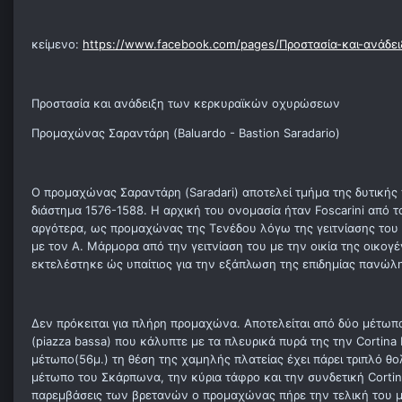
κείμενο:
https://www.facebook.com/pages/Προστασία-και-ανάδ
Προστασία και ανάδειξη των κερκυραϊκών οχυρώσεων
Προμαχώνας Σαραντάρη (Baluardo - Bastion Saradario)
Ο προμαχώνας Σαραντάρη (Saradari) αποτελεί τμήμα της δυτικής π
διάστημα 1576-1588. H αρχική του ονομασία ήταν Foscarini από τ
αργότερα, ως προμαχώνας της Τενέδου λόγω της γειτνίασης το
με τον Α. Μάρμορα από την γειτνίαση του με την οικία της οικογ
εκτελέστηκε ώς υπαίτιος για την εξάπλωση της επιδημίας πανώλη
Δεν πρόκειται για πλήρη προμαχώνα. Αποτελείται από δύο μέτωπα,
(piazza bassa) που κάλυπτε με τα πλευρικά πυρά της την Cortina
μέτωπο(56μ.) τη θέση της χαμηλής πλατείας έχει πάρει τριπλό θ
μέτωπο του Σκάρπωνα, την κύρια τάφρο και την συνδετική Cortina
παρεμβάσεις των βρετανών ο προμαχώνας πήρε την τελική του μο