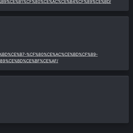
%B9%CE%B1%CF%80%CE%AC%CE%B4%CF%89%CE%BD/
%CE%BD%CE%B7-%CF%80%CE%AC%CE%BD%CF%89-
89%CE%BD%CE%BF%CE%AF/