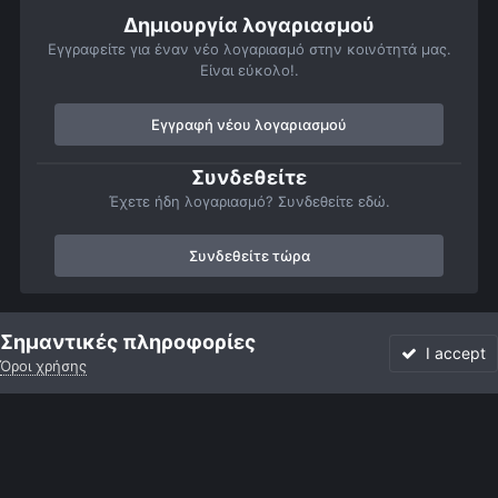
Δημιουργία λογαριασμού
Εγγραφείτε για έναν νέο λογαριασμό στην κοινότητά μας.
Είναι εύκολο!.
Εγγραφή νέου λογαριασμού
Συνδεθείτε
Έχετε ήδη λογαριασμό? Συνδεθείτε εδώ.
Συνδεθείτε τώρα
Αρχή
Αστροφωτογραφίες
Member Albums
Προσωπικό άμπουμ
Σημαντικές πληροφορίες
I accept
Όροι χρήσης
Forum
Αδιάβαστο
Συνδεθείτε
Εγγραφή
More
Facebook
Twitter
Instagram
Γλώσσα
Εμφάνιση
Επικοινωνία
Cookies
Powered by Invision Community