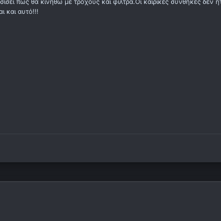
ίσει πως θα κινηθώ με τροχούς και φίλτρα.Οι καιρικές συνθήκες δεν ή
ι και αυτό!!!