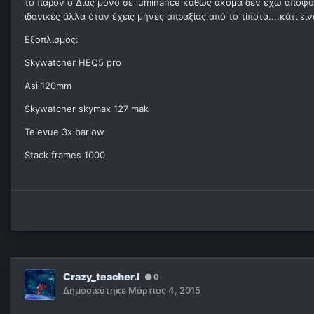
το παρόν ο Δίας μόνο σε luminance καθώς ακόμα δεν έχω αποφασ
ιδανικές άλλα όταν έχεις μήνες απραξίας από το τίποτα....κάτι είνα
Εξοπλισμος:
Skywatcher HEQ5 pro
Asi 120mm
Skywatcher skymax 127 mak
Televue 3x barlow
Stack frames 1000
Crazy_teacher.l
0
Δημοσιεύτηκε
Μάρτιος 4, 2015