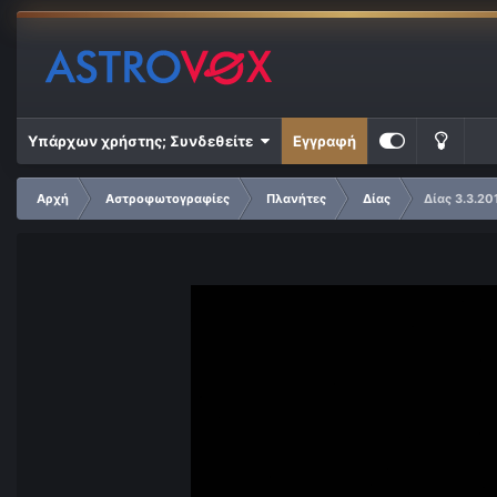
Υπάρχων χρήστης; Συνδεθείτε
Εγγραφή
Αρχή
Αστροφωτογραφίες
Πλανήτες
Δίας
Δίας 3.3.20