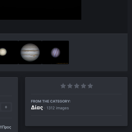
FROM THE CATEGORY:
Δίας
0
· 1312 images
!!Προς