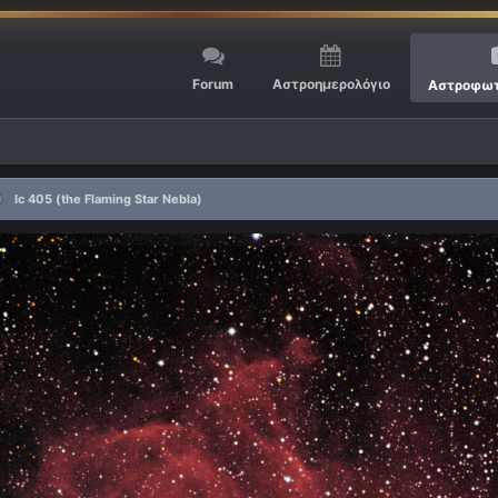
Forum
Αστροημερολόγιο
Αστροφωτ
Ic 405 (the Flaming Star Nebla)