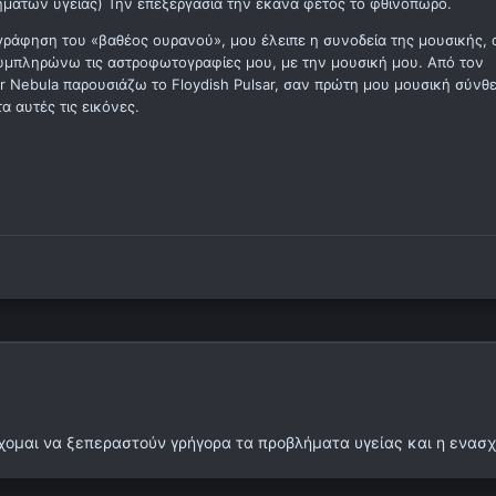
άτων υγείας) Την επεξεργασία την έκανα φέτος το φθινόπωρο.
γράφηση του «βαθέος ουρανού», μου έλειπε η συνοδεία της μουσικής, 
συμπληρώνω τις αστροφωτογραφίες μου, με την μουσική μου. Από τον
ar Nebula παρουσιάζω το Floydish Pulsar, σαν πρώτη μου μουσική σύνθ
 αυτές τις εικόνες.
ομαι να ξεπεραστούν γρήγορα τα προβλήματα υγείας και η ενασχόλ