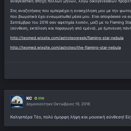
αναγκαστική αποχή πολλών μηνών, λόγω οικογενειακών προβλημ
Στις αναζητήσεις που εμπεριέχει η ενασχόληση μου με την φωτο
που βιωματικά έχει ενσωματωθεί μέσα μου. Ετσι αποφάσισα να 
Σεπτέμβριο του 2016 σαν αφετηρία λοιπόν, μαζί με το Flaming St
(σύνθεση, εκτέλεση και παραγωγή από εμένα), με έμπνευση πάντα
http://teomed.wixsite.com/astroteogreek/flaming-star-nebula
http://teomed.wixsite.com/astroteo/the-flaming-star-nebula
KC
256
Δημοσιεύτηκε
Οκτώβριος 19, 2016
Καλησπέρα Τέο, πολύ όμορφη λήψη και μουσική σύνθεση! Εύχ