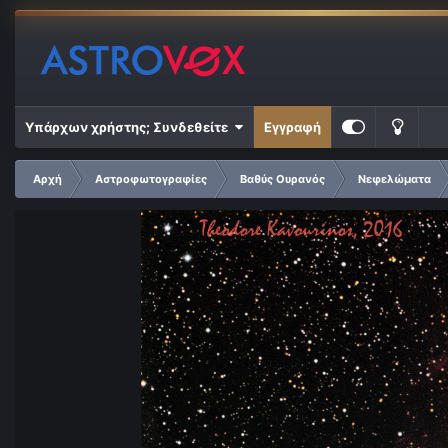
Υπάρχων χρήστης; Συνδεθείτε
Εγγραφή
Αρχή
Αστροφωτογραφίες
Βαθύς Ουρανός
Νεφελώματα