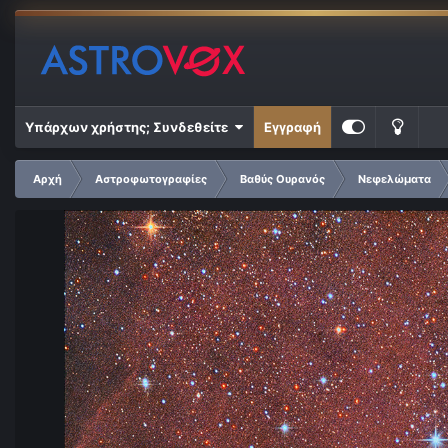
Υπάρχων χρήστης; Συνδεθείτε
Εγγραφή
Αρχή
Αστροφωτογραφίες
Βαθύς Ουρανός
Νεφελώματα