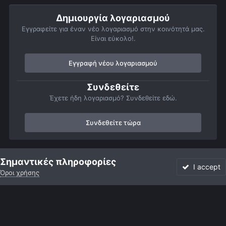
Δημιουργία λογαριασμού
Εγγραφείτε για έναν νέο λογαριασμό στην κοινότητά μας.
Είναι εύκολο!.
Εγγραφή νέου λογαριασμού
Συνδεθείτε
Έχετε ήδη λογαριασμό? Συνδεθείτε εδώ.
Συνδεθείτε τώρα
Αρχή
Αστροφωτογραφίες
Βαθύς Ουρανός
Γαλαξίες
M101
Σημαντικές πληροφορίες
I accept
Όροι χρήσης
Forum
Αδιάβαστο
Συνδεθείτε
Εγγραφή
More
Facebook
Twitter
Instagram
Γλώσσα
Εμφάνιση
Επικοινωνία
Cookies