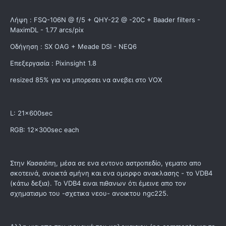
Λήψη : FSQ-106N @ f/5 + QHY-22 @ -20C + Baader filters -
MaximDL - 1.77 arcs/pix
Οδήγηση : SX OAG + Meade DSI - NEQ6
Επεξεργασία : Pixinsight 1.8
resized 85% για να μπορεσει να ανεβει στο VOX
L: 21x600sec
RGB: 12x300sec each
Στην Κασσιόπη, μέσα σε ενα εντονο αστροπεδίο, γεματο απο
σκοτεινά, ανοικτά σμήνη και ενα ομορφο ανακλασης - το VDB4
(κάτω δεξια). To VDB4 ειναι πιθανων ότι έμεινε απο τον
σχηματισμο του -σχετικα νεου- ανοικτου ngc225.