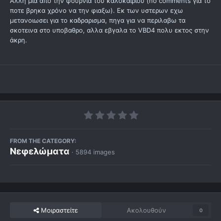
Αλλη μια απο την φουρνιά του καλοκαιριου (no comments για το
ποτε βρηκα χρόνο να την φιαξω). Εκ των υστερων εχω
μετανοιωσει για το καδραρισμα, πηγα για να περιλαβω τα
σκοτεινα στο υποβαθρο, αλλα εβγαλα το VBD4 πολυ εκτος στην
άκρη.
FROM THE CATEGORY:
Νεφελώματα
· 5894 images
Μοιραστείτε
Ακολουθούν
0