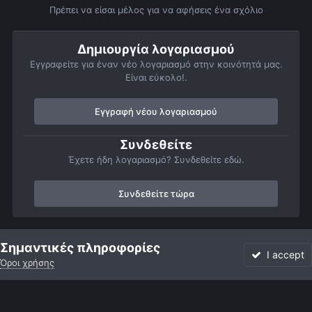
Πρέπει να είσαι μέλος για να αφήσεις ένα σχόλιο
Δημιουργία λογαριασμού
Εγγραφείτε για έναν νέο λογαριασμό στην κοινότητά μας.
Είναι εύκολο!.
Εγγραφή νέου λογαριασμού
Συνδεθείτε
Έχετε ήδη λογαριασμό? Συνδεθείτε εδώ.
Συνδεθείτε τώρα
Αρχή
Αστροφωτογραφίες
Βαθύς Ουρανός
Νεφελώματα
Σημαντικές πληροφορίες
I accept
Όροι χρήσης
Forum
Αδιάβαστο
Συνδεθείτε
Εγγραφή
More
Facebook
Twitter
Instagram