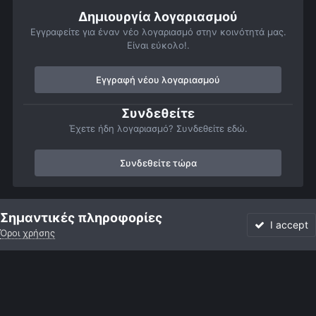
Δημιουργία λογαριασμού
Εγγραφείτε για έναν νέο λογαριασμό στην κοινότητά μας.
Είναι εύκολο!.
Εγγραφή νέου λογαριασμού
Συνδεθείτε
Έχετε ήδη λογαριασμό? Συνδεθείτε εδώ.
Συνδεθείτε τώρα
Αρχή
Αστροφωτογραφίες
Βαθύς Ουρανός
Νεφελώματα
Σημαντικές πληροφορίες
I accept
Όροι χρήσης
Forum
Αδιάβαστο
Συνδεθείτε
Εγγραφή
More
Facebook
Twitter
Instagram
Γλώσσα
Εμφάνιση
Επικοινωνία
Cookies
Powered by Invision Community