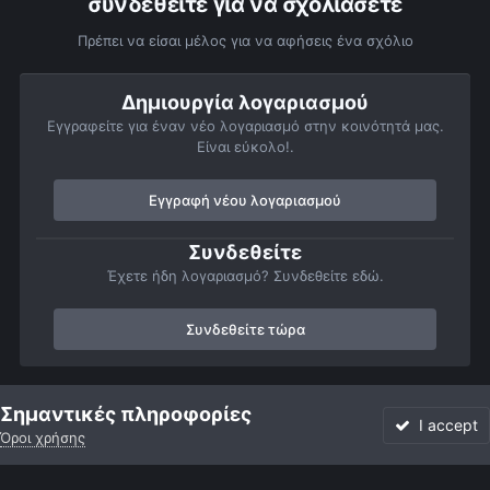
συνδεθείτε για να σχολιάσετε
Πρέπει να είσαι μέλος για να αφήσεις ένα σχόλιο
Δημιουργία λογαριασμού
Εγγραφείτε για έναν νέο λογαριασμό στην κοινότητά μας.
Είναι εύκολο!.
Εγγραφή νέου λογαριασμού
Συνδεθείτε
Έχετε ήδη λογαριασμό? Συνδεθείτε εδώ.
Συνδεθείτε τώρα
Αρχή
Αστροφωτογραφίες
Πλανήτες
Δίας
Δίας 30 Ιαν 20
Σημαντικές πληροφορίες
I accept
Όροι χρήσης
Forum
Αδιάβαστο
Συνδεθείτε
Εγγραφή
More