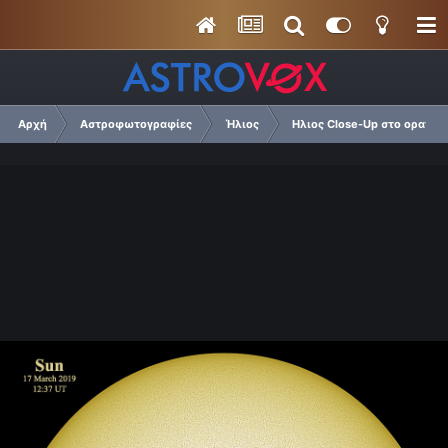
Αρχή
Αστροφωτογραφίες
Ήλιος
Ηλιος Close-Up στο ορατό 