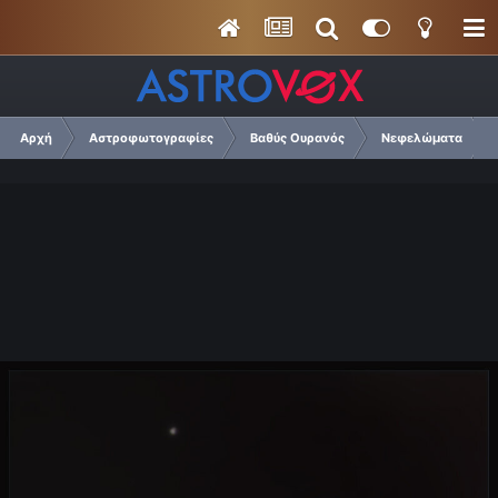
Αρχή
Αστροφωτογραφίες
Βαθύς Ουρανός
Νεφελώματα