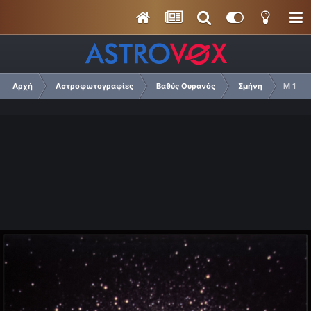
Αρχή
Αστροφωτογραφίες
Βαθύς Ουρανός
Σμήνη
M 13