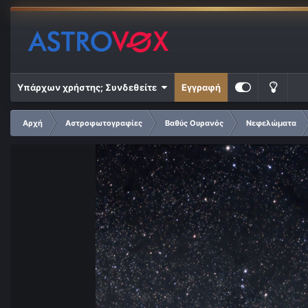
Υπάρχων χρήστης; Συνδεθείτε
Εγγραφή
Αρχή
Αστροφωτογραφίες
Βαθύς Ουρανός
Νεφελώματα