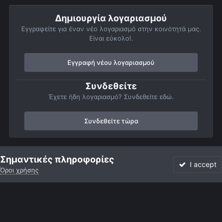
Δημιουργία λογαριασμού
Εγγραφείτε για έναν νέο λογαριασμό στην κοινότητά μας.
Είναι εύκολο!.
Εγγραφή νέου λογαριασμού
Συνδεθείτε
Έχετε ήδη λογαριασμό? Συνδεθείτε εδώ.
Συνδεθείτε τώρα
Αρχή
Αστροφωτογραφίες
Πλανήτες
Ερμής
Σύνοδος έρμ
Σημαντικές πληροφορίες
I accept
Όροι χρήσης
Forum
Αδιάβαστο
Συνδεθείτε
Εγγραφή
More
Facebook
Twitter
Instagram
Γλώσσα
Εμφάνιση
Επικοινωνία
Cookies