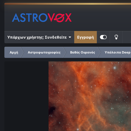
Υπάρχων χρήστης; Συνδεθείτε
Εγγραφή
Αρχή
Αστροφωτογραφίες
Βαθύς Ουρανός
Υπόλοιπα Deep