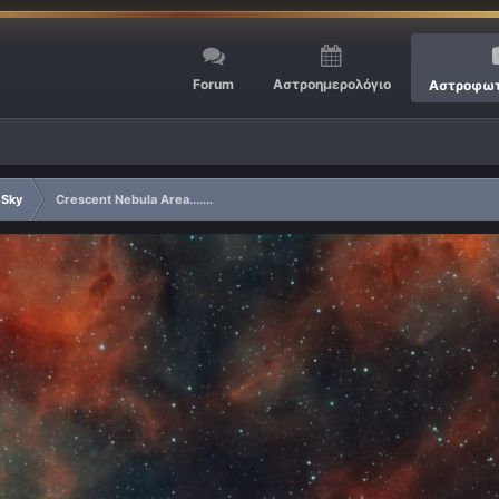
Forum
Αστροημερολόγιο
Αστροφωτ
 Sky
Crescent Nebula Area.......