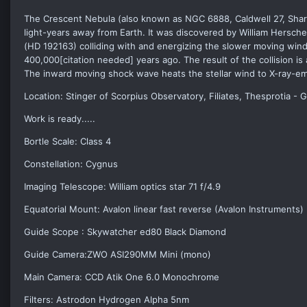
The Crescent Nebula (also known as NGC 6888, Caldwell 27, Sharp
light-years away from Earth. It was discovered by William Herschel
(HD 192163) colliding with and energizing the slower moving win
400,000[citation needed] years ago. The result of the collision 
The inward moving shock wave heats the stellar wind to X-ray-em
Location: Stinger of Scorpius Observatory, Filiates, Thesprotia - 
Work is ready.....
Bortle Scale: Class 4
Constellation: Cygnus
Imaging Telescope: William optics star 71 f/4.9
Equatorial Mount: Avalon linear fast reverse (Avalon Instruments)
Guide Scope : Skywatcher ed80 Black Diamond
Guide Camera:ZWO ASI290MM Mini (mono)
Main Camera: CCD Atik One 6.0 Monochrome
Filters: Astrodon Hydrogen Alpha 5nm