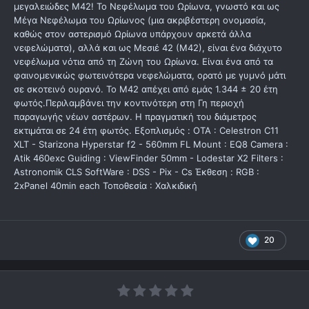
μεγαλειώδες Μ42! Το Νεφέλωμα του Ωρίωνα, γνωστό και ως
Μέγα Νεφέλωμα του Ωρίωνος (μια ακριβέστερη ονομασία,
καθώς στον αστερισμό Ωρίωνα υπάρχουν αρκετά άλλα
νεφελώματα), αλλά και ως Μεσιέ 42 (Μ42), είναι ένα διάχυτο
νεφέλωμα νότια από τη Ζώνη του Ωρίωνα. Είναι ένα από τα
φαινομενικώς φωτεινότερα νεφελώματα, ορατό με γυμνό μάτι
σε σκοτεινό ουρανό. Το M42 απέχει από εμάς 1.344 ± 20 έτη
φωτός.Περιλαμβάνει την κοντινότερη στη Γη περιοχή
παραγωγής νέων αστέρων. Η πραγματική του διάμετρος
εκτιμάται σε 24 έτη φωτός. Εξοπλισμός : OTA : Celestron C11
XLT - Starizona Hyperstar f2 - 560mm FL Mount : EQ8 Camera :
Atik 460exc Guiding : ViewFinder 50mm - Lodestar X2 Filters :
Astronomik CLS SoftWare : DSS - Pix - Cs Έκθεση : RGB :
2xPanel 40min each Τοποθεσία : Χαλκιδική
20