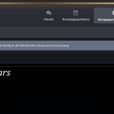
Forum
Αστροημερολόγιο
Αστροφωτ
6-0036_9-JB-COLOR-Mars_Exposure=2-pvol.png