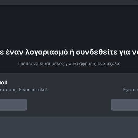
ε έναν λογαριασμό ή συνδεθείτε για ν
Πρέπει να είσαι μέλος για να αφήσεις ένα σχόλιο
μού
ητά μας. Είναι εύκολο!.
Έχετε 
6-0036_9-JB-COLOR-Mars_Exposure=2-pvol.png