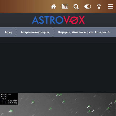
Αρχή
Αστροφωτογραφίες
Κομήτες, Διάττοντες και Αστεροειδείς