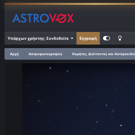
Υπάρχων χρήστης; Συνδεθείτε
Εγγραφή
Αρχή
Αστροφωτογραφίες
Κομήτες, Διάττοντες και Αστεροειδε