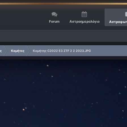
Forum
Αστροημερολόγιο
Αστροφωτ
ίς
Κομήτες
Κομήτης C2022 E3 ZTF 2 2 2023.JPG