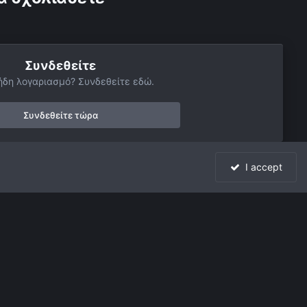
Συνδεθείτε
ήδη λογαριασμό? Συνδεθείτε εδώ.
Συνδεθείτε τώρα
I accept
Όλη η δραστηριότητα
Powered by Invision Community