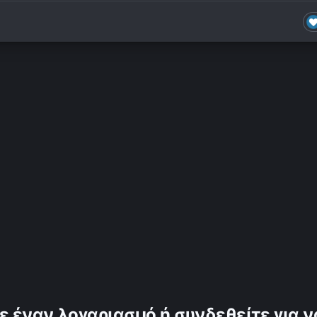
ε έναν λογαριασμό ή συνδεθείτε για ν