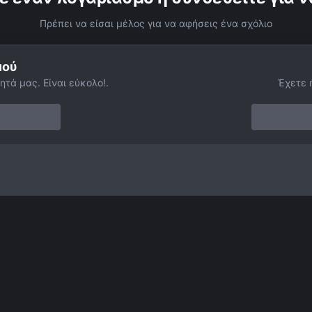
Πρέπει να είσαι μέλος για να αφήσεις ένα σχόλιο
μού
ητά μας. Είναι εύκολο!.
Έχετε 
ίς
Κομήτες
Κομήτης C2022 E3 ZTF 2 2 2023.JPG
Facebook
Twitter
Instagram