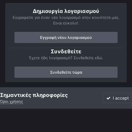
Δημιουργία λογαριασμού
Εγγραφείτε για έναν νέο λογαριασμό στην κοινότητά μας.
Είναι εύκολο!.
Εγγραφή νέου λογαριασμού
Συνδεθείτε
Έχετε ήδη λογαριασμό? Συνδεθείτε εδώ.
Συνδεθείτε τώρα
Αρχή
Αστροφωτογραφίες
Πλανήτες
Δίας
j2023-07-01_0
Σημαντικές πληροφορίες
I accept
Όροι χρήσης
Forum
Αδιάβαστο
Συνδεθείτε
Εγγραφή
More
Facebook
Twitter
Instagram
Γλώσσα
Εμφάνιση
Επικοινωνία
Cookies