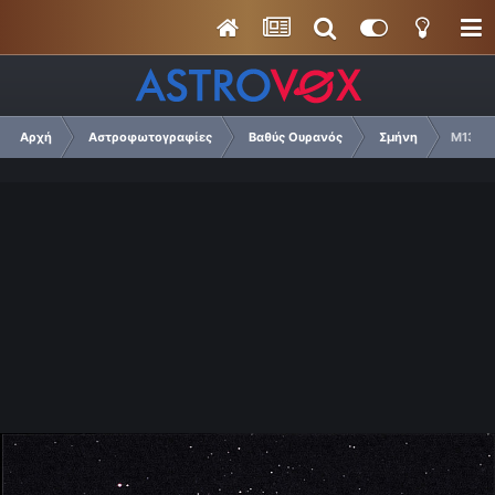
Αρχή
Αστροφωτογραφίες
Βαθύς Ουρανός
Σμήνη
M13